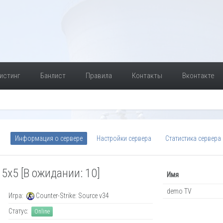
истинг
Банлист
Правила
Контакты
Вконтакте
Информация о сервере
Настройки сервера
Статистика сервера
 5x5 [В ожидании: 10]
Имя
demo TV
Игра:
Counter-Strike: Source v34
Статус:
Online