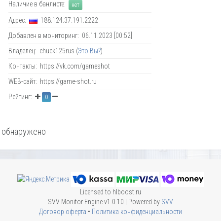
Наличие в банлисте:
нет
Адрес:
188.124.37.191:2222
Добавлен в мониторинг: 06.11.2023 [00:52]
Владелец: chuck125rus (
Это Вы?
)
Контакты: https://vk.com/gameshot
WEB-сайт: https://game-shot.ru
Рейтинг:
0
 обнаружено
Licensed to hlboost.ru
SVV Monitor Engine v1.0.10 | Powered by
SVV
Договор оферта
•
Политика конфиденциальности