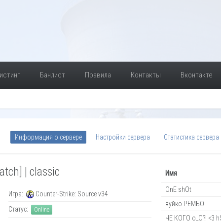
истинг
Банлист
Правила
Контакты
Вконтакте
Информация о сервере
Настройки сервера
Статистика сервера
ch] | classic
Имя
OnE shOt
Игра:
Counter-Strike: Source v34
вуйко РЕМБО
Статус:
Online
ЧЕ КОГО о_О?! <3 h