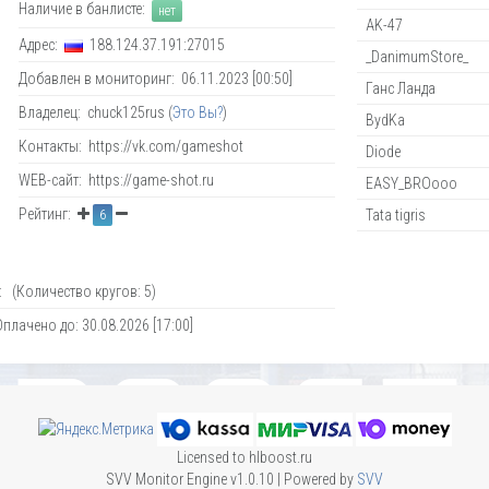
Наличие в банлисте:
нет
AK-47
Адрес:
188.124.37.191:27015
_DanimumStore_
Добавлен в мониторинг: 06.11.2023 [00:50]
Ганс Ланда
Владелец: chuck125rus (
Это Вы?
)
BydKa
Контакты: https://vk.com/gameshot
Diode
WEB-сайт: https://game-shot.ru
EASY_BROooo
Рейтинг:
Tata tigris
6
 (Количество кругов: 5)
Оплачено до: 30.08.2026 [17:00]
Licensed to hlboost.ru
SVV Monitor Engine v1.0.10 | Powered by
SVV