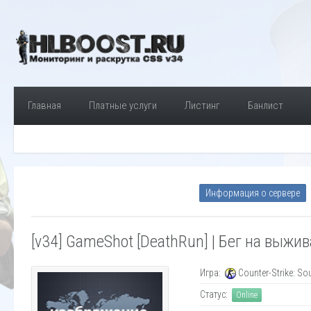
Главная
Платные услуги
Листинг
Банлист
Информация о сервере
[v34] GameShot [DeathRun] | Бег на выжи
Игра:
Counter-Strike: So
Статус:
Online