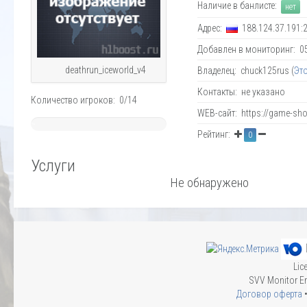
Наличие в банлисте:
нет
Адрес:
188.124.37.191:
Добавлен в мониторинг: 05.
deathrun_iceworld_v4
Владелец: chuck125rus (
Эт
Контакты: не указано
Количество игроков: 0/14
WEB-сайт: https://game-sho
~
Рейтинг:
0
0%
Услуги
Не обнаружено
Lic
SVV Monitor En
Договор оферта