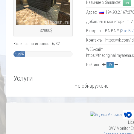
Наличие в банлисте:
нет
Адрес:
194.93.2.167:27
Добавлен в мониторинг: 21.
$2000$
Владелец: BA-BA-Y (
Это Вы
Контакты: https://vk.com/
Количество игроков: 6/32
WEB-сайт:
~ 19%
https://theoriginal.myarena.
Рейтинг:
19
Услуги
Не обнаружено
Lic
SVV Monitor En