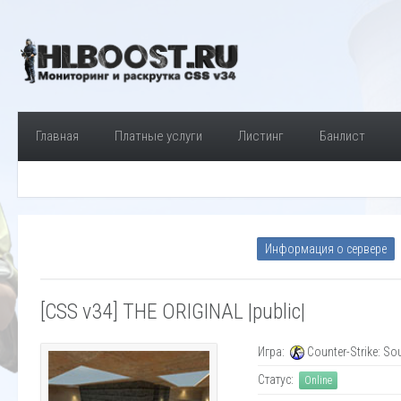
Главная
Платные услуги
Листинг
Банлист
Информация о сервере
[CSS v34] THE ORIGINAL |public|
Игра:
Counter-Strike: So
Статус:
Online