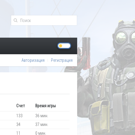
Авторизация
Регистрация
Счет
Время игры
133
36 мин.
34
37 мин.
11
0 мин.