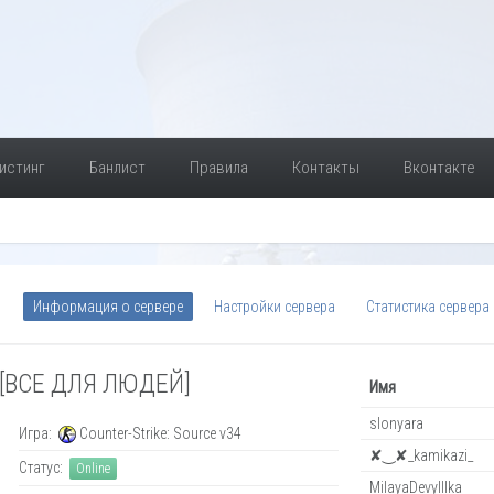
истинг
Банлист
Правила
Контакты
Вконтакте
Информация о сервере
Настройки сервера
Статистика сервера
[ВСЕ ДЛЯ ЛЮДЕЙ]
Имя
slonyara
Игра:
Counter-Strike: Source v34
✘‿✘_kamikazi_
Статус:
Online
MilayaDevyIIIka