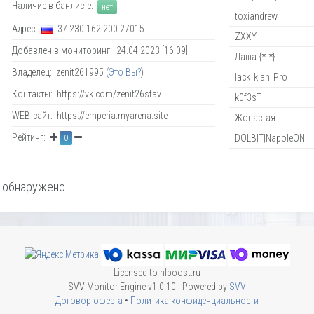
Наличие в банлисте:
нет
toxiandrew
Адрес:
37.230.162.200:27015
ZXXY
Добавлен в мониторинг: 24.04.2023 [16:09]
Даша {*-*}
Владелец: zenit261995 (
Это Вы?
)
lack_klan_Pro
Контакты: https://vk.com/zenit26stav
k0f3sT
WEB-сайт: https://emperia.myarena.site
Жопастая
Рейтинг:
DOLBIT|NapoleON
0
 обнаружено
Licensed to hlboost.ru
SVV Monitor Engine v1.0.10 | Powered by
SVV
Договор оферта
•
Политика конфиденциальности