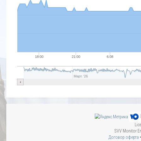
18:00
21:00
6.08
Март. '26
Lic
SVV Monitor En
Договор оферта