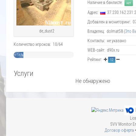
Наличие в банлисте:
нет
Адрес:
37.230.162.231:
Добавлен в мониторинг: 07.
de_dust2
Владелец: dolmat58 (
Это В
Контакты: не указано
Количество игроков: 10/64
WEB-сайт: d90x.ru
~ 16%
Рейтинг:
12
Услуги
Не обнаружено
Lic
SVV Monitor En
Договор оферта