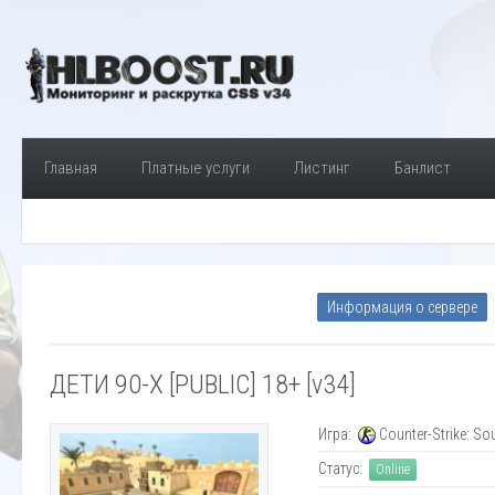
Главная
Платные услуги
Листинг
Банлист
Информация о сервере
ДЕТИ 90-X [PUBLIC] 18+ [v34]
Игра:
Counter-Strike: So
Статус:
Online