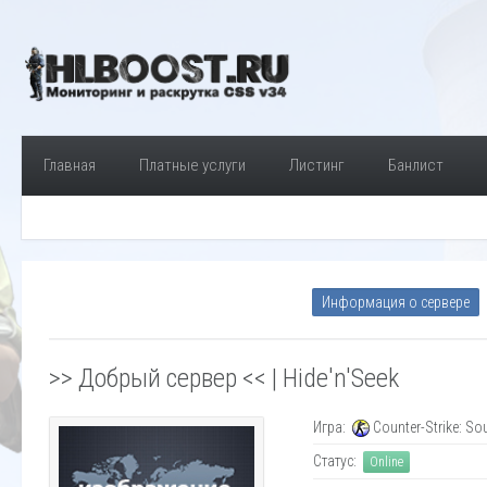
Главная
Платные услуги
Листинг
Банлист
Информация о сервере
>> Добрый сервер << | Hide'n'Seek
Игра:
Counter-Strike: So
Статус:
Online