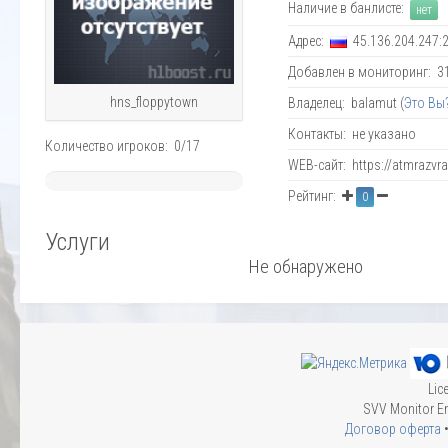
Наличие в банлисте:
нет
Адрес:
45.136.204.247:
Добавлен в мониторинг: 31.
hns_floppytown
Владелец: balamut (
Это Вы
Контакты: не указано
Количество игроков: 0/17
WEB-сайт: https://atmrazvra
~
Рейтинг:
0
0%
Услуги
Не обнаружено
Lic
SVV Monitor En
Договор оферта