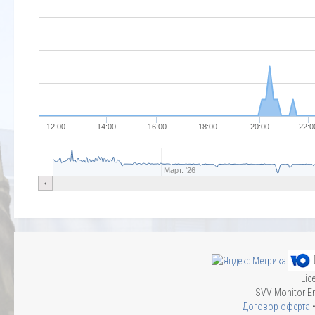
12:00
14:00
16:00
18:00
20:00
22:0
Март. '26
Lic
SVV Monitor En
Договор оферта