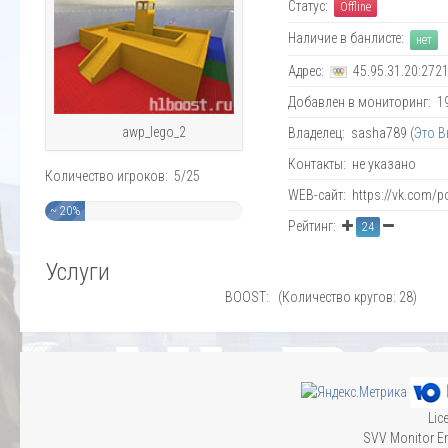
Статус:
Offline
Наличие в банлисте:
нет
Адрес:
45.95.31.20:272
Добавлен в мониторинг: 19.
awp_lego_2
Владелец: sasha789 (
Это В
Контакты: не указано
Количество игроков: 5/25
WEB-сайт: https://vk.com/p
~ 20%
Рейтинг:
24
Услуги
BOOST: (Количество кругов: 28)
Lic
SVV Monitor En