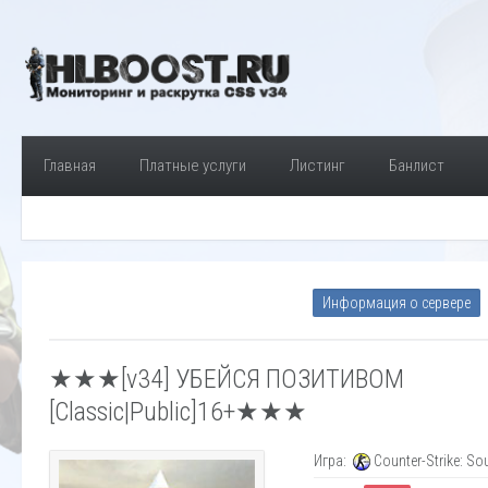
Главная
Платные услуги
Листинг
Банлист
Информация о сервере
★★★[v34] УБЕЙСЯ ПОЗИТИВОМ
[Classic|Public]16+★★★
Игра:
Counter-Strike: So