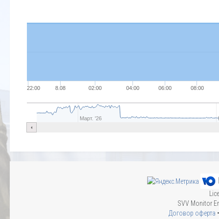
22:00
8.08
02:00
04:00
06:00
08:00
Март. '26
Lic
SVV Monitor En
Договор оферта