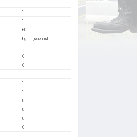
1
1
1
60
hgrunt,scientist
1
0
0
1
1
0
0
0
0