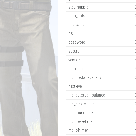
steamappid
num_bots
dedicated
os
l
password
secure
version
num_rules
mp_hostagepenalty
nextlevel
mp_autoteambalance
mp_maxrounds
mp_roundtime
mp_freezetime
mp_c4timer