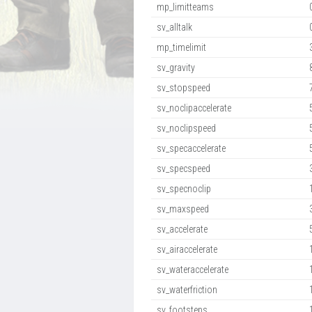
mp_limitteams
sv_alltalk
mp_timelimit
sv_gravity
sv_stopspeed
sv_noclipaccelerate
sv_noclipspeed
sv_specaccelerate
sv_specspeed
sv_specnoclip
sv_maxspeed
sv_accelerate
sv_airaccelerate
sv_wateraccelerate
sv_waterfriction
sv_footsteps