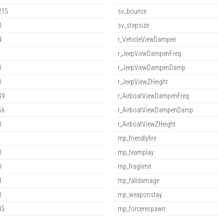
215
sv_bounce
0
sv_stepsize
d
r_VehicleViewDampen
r_JeepViewDampenFreq
0
r_JeepViewDampenDamp
0
r_JeepViewZHeight
49
r_AirboatViewDampenFreq
56
r_AirboatViewDampenDamp
0
r_AirboatViewZHeight
mp_friendlyfire
0
mp_teamplay
0
mp_fraglimit
4
mp_falldamage
0
mp_weaponstay
45
mp_forcerespawn