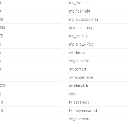
0
mp_footsteps
0
mp_flashlight
30
mp_autocrosshair
800
decalfrequency
75
mp_teamlist
5
mp_allowNPCs
5
sv_cheats
5
sv_pausable
3
sv_contact
1
sv_voiceenable
320
deathmatch
5
coop
10
tv_password
10
tv_relaypassword
1
sv_password
1