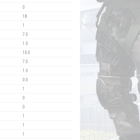
0
18
1
7.0
1.0
10.0
7.0
1.0
0.0
1
0
0
1
1
1