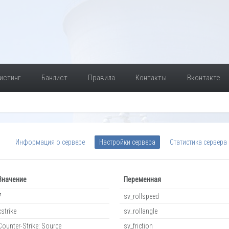
истинг
Банлист
Правила
Контакты
Вконтакте
Информация о сервере
Настройки сервера
Статистика сервера
Значение
Переменная
7
sv_rollspeed
cstrike
sv_rollangle
Counter-Strike: Source
sv_friction