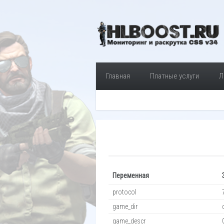
Главная
Платные услуги
Л
Переменная
protocol
game_dir
game_descr