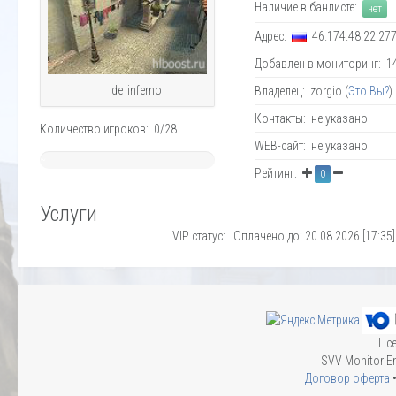
Наличие в банлисте:
нет
Адрес:
46.174.48.22:27
Добавлен в мониторинг: 14.
de_inferno
Владелец: zorgio (
Это Вы?
)
Контакты: не указано
Количество игроков: 0/28
WEB-сайт: не указано
~
Рейтинг:
0
0%
Услуги
VIP статус: Оплачено до: 20.08.2026 [17:35]
Lic
SVV Monitor En
Договор оферта