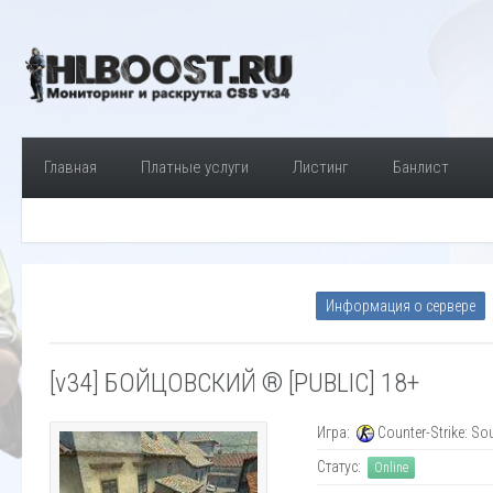
Главная
Платные услуги
Листинг
Банлист
Информация о сервере
[v34] БОЙЦОВСКИЙ ® [PUBLIC] 18+
Игра:
Counter-Strike: So
Статус:
Online