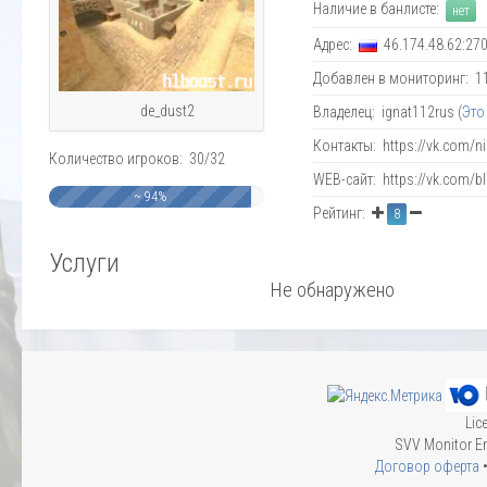
Наличие в банлисте:
нет
Адрес:
46.174.48.62:27
Добавлен в мониторинг: 11.
de_dust2
Владелец: ignat112rus (
Это
Контакты: https://vk.com/ni
Количество игроков: 30/32
WEB-сайт: https://vk.com/b
~ 94%
Рейтинг:
8
Услуги
Не обнаружено
Lic
SVV Monitor En
Договор оферта