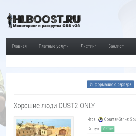
Главная
Платные услуги
Листинг
Банлист
Информация о сервере
Хорошие люди DUST2 ONLY
Игра:
Counter-Strike: So
Статус:
Online