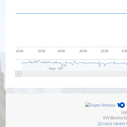
14:00
16:00
18:00
20:00
22:00
6.0
Март. '26
Lic
SVV Monitor En
Договор оферта