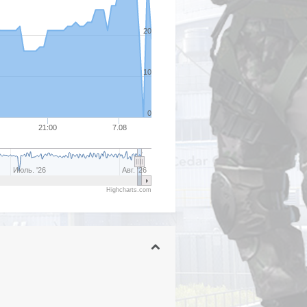
20
10
0
21:00
7.08
Июль. '26
Авг. '26
Highcharts.com