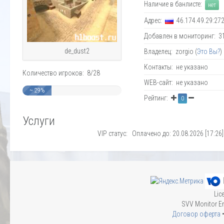
Наличие в банлисте:
нет
Адрес:
46.174.49.29:27
Добавлен в мониторинг: 31.
de_dust2
Владелец: zorgio (
Это Вы?
)
Контакты: не указано
Количество игроков: 8/28
WEB-сайт: не указано
~ 29%
Рейтинг:
0
Услуги
VIP статус: Оплачено до: 20.08.2026 [17:26]
Lic
SVV Monitor En
Договор оферта