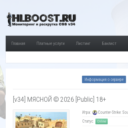
Главная
Платные услуги
Листинг
Банлист
Информация о сервере
[v34] МЯСНОЙ © 2026 [Public] 18+
Игра:
Counter-Strike: So
Статус:
Online