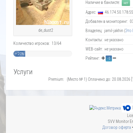
Наличие в банлисте:
нет
Адрес:
46.174.50.178:5
Добавлен в мониторинг: 03.
de_dust2
Владелец: jamil-jakhin (
Это
Контакты: не указано
Количество игроков: 13/64
WEB-сайт: не указано
~ 20%
Рейтинг:
-5
Услуги
Premium: (Место № 1) Оплачено до: 20.08.2026 [
Lic
SVV Monitor En
Договор оферта