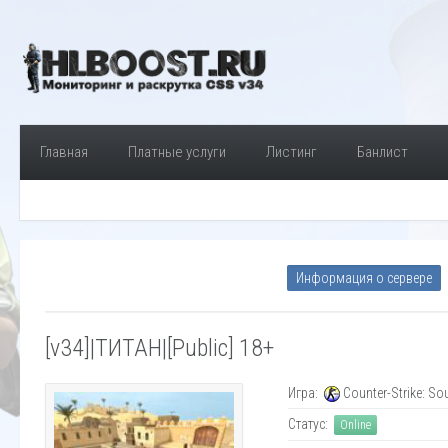
Главная
Платные услуги
Листинг
Банлист
Информация о сервере
[v34]|ТИТАН|[Public] 18+
Игра:
Counter-Strike: So
Статус:
Online