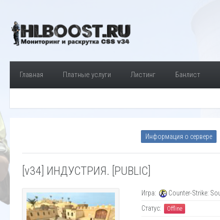
Главная
Платные услуги
Листинг
Банлист
Информация о сервере
[v34] ИНДУСТРИЯ. [PUBLIC]
Игра:
Counter-Strike: So
Статус:
Offline