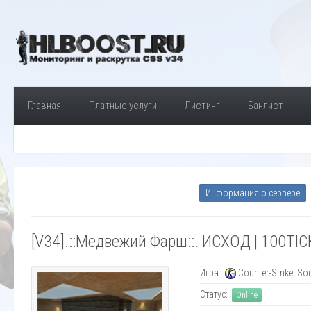
Главная
Платные услуги
Листинг
Банлист
Информация о сервере
[V34].::Медвежий Фарш::. ИСХОД | 100TICK
Игра:
Counter-Strike: So
Статус:
Online