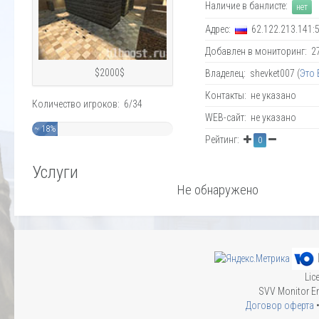
Наличие в банлисте:
нет
Адрес:
62.122.213.141:
Добавлен в мониторинг: 27.
$2000$
Владелец: shevket007 (
Это 
Контакты: не указано
Количество игроков: 6/34
WEB-сайт: не указано
~ 18%
Рейтинг:
0
Услуги
Не обнаружено
Lic
SVV Monitor En
Договор оферта