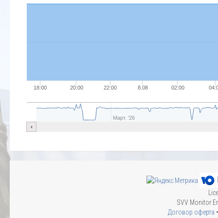
18:00
20:00
22:00
8.08
02:00
04:
Март. '26
Lic
SVV Monitor En
Договор оферта