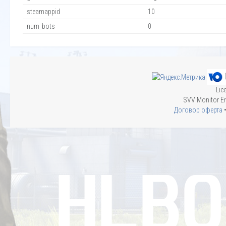
steamappid
10
num_bots
0
Lic
SVV Monitor En
Договор оферта