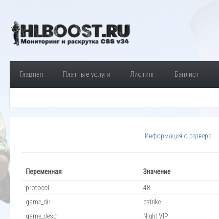
Главная
Платные услуги
Листинг
Банлист
Информация о сервере
Переменная
Значение
protocol
48
game_dir
cstrike
game_descr
Night VIP