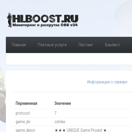
Главная
Платные услуги
Листинг
Банлист
Информация о сервере
Переменная
Значение
protocol
7
game_dir
cstrike
game_descr
★★★ UNIQUE Game Project ★...