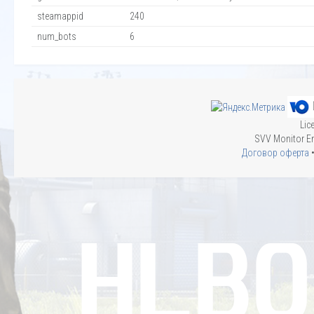
steamappid
240
num_bots
6
Lic
SVV Monitor En
Договор оферта