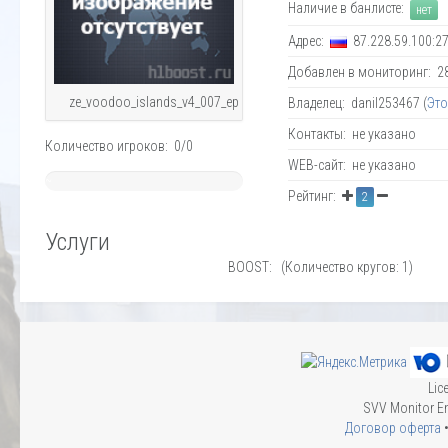
Наличие в банлисте:
нет
Адрес:
87.228.59.100:2
Добавлен в мониторинг: 28.
ze_voodoo_islands_v4_007_ep
Владелец: danil253467 (
Это
Контакты: не указано
Количество игроков: 0/0
WEB-сайт: не указано
~
Рейтинг:
2
Warning
:
Division
Услуги
by
zero
BOOST: (Количество кругов: 1)
in
/var/www/admin/data/www/hlboost.ru/engine_cache/template/ee/ee9787e40a
on
line
73
NAN%
Lic
SVV Monitor En
Договор оферта