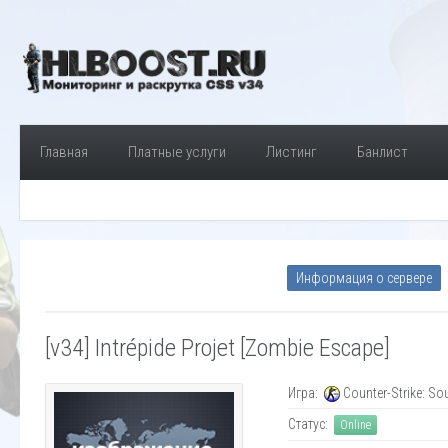
Главная
Платные услуги
Листинг
Банлист
Информация о сервере
[v34] Intrépide Projet [Zombie Escape]
Игра:
Counter-Strike: So
Статус:
Online