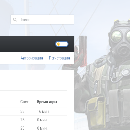
Авторизация
Регистрация
Счет
Время игры
55
16 мин.
28
0 мин.
25
0 мин.