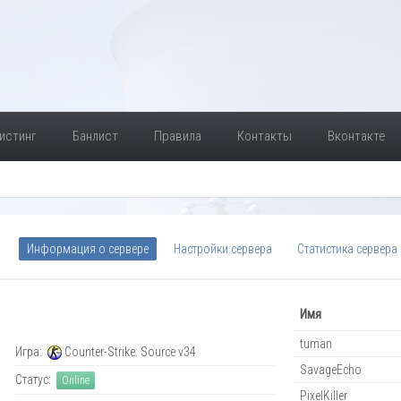
истинг
Банлист
Правила
Контакты
Вконтакте
Информация о сервере
Настройки сервера
Статистика сервера
Имя
tuman
Игра:
Counter-Strike: Source v34
SavageEcho
Статус:
Online
PixelKiller