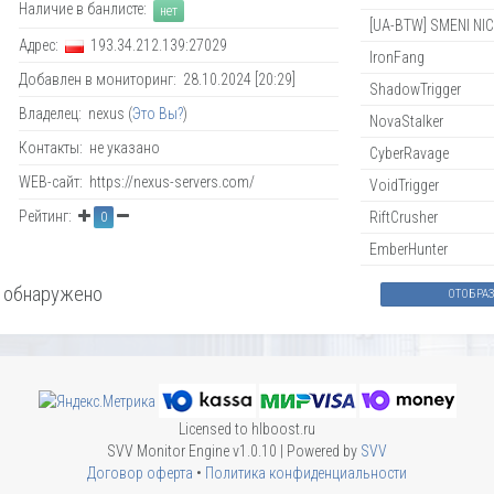
Наличие в банлисте:
нет
[UA-BTW] SMENI NIC
Адрес:
193.34.212.139:27029
IronFang
Добавлен в мониторинг: 28.10.2024 [20:29]
ShadowTrigger
Владелец: nexus (
Это Вы?
)
NovaStalker
Контакты: не указано
CyberRavage
WEB-сайт: https://nexus-servers.com/
VoidTrigger
Рейтинг:
RiftCrusher
0
EmberHunter
 обнаружено
ОТОБРА
Licensed to hlboost.ru
SVV Monitor Engine v1.0.10 | Powered by
SVV
Договор оферта
•
Политика конфиденциальности