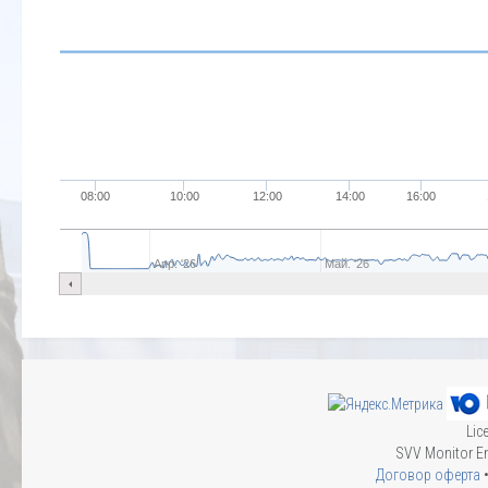
08:00
10:00
12:00
14:00
16:00
Апр. '26
Май. '26
Lic
SVV Monitor En
Договор оферта