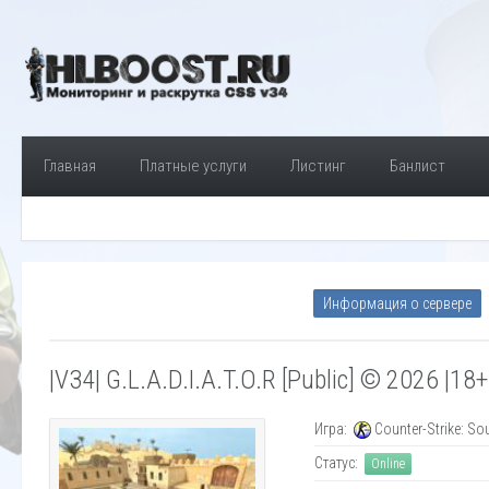
Главная
Платные услуги
Листинг
Банлист
Информация о сервере
|VЗ4| G.L.A.D.I.A.T.O.R [Public] © 2026 |18+
Игра:
Counter-Strike: So
Статус:
Online