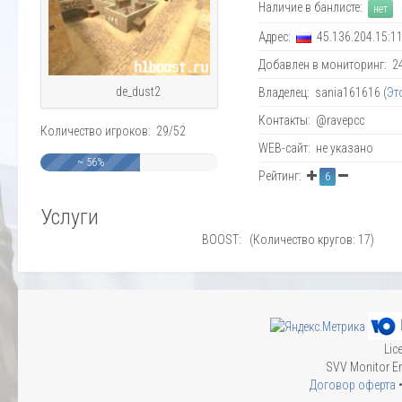
Наличие в банлисте:
нет
Адрес:
45.136.204.15:1
Добавлен в мониторинг: 24.
de_dust2
Владелец: sania161616 (
Эт
Контакты: @ravepcc
Количество игроков: 29/52
WEB-сайт: не указано
~ 56%
Рейтинг:
6
Услуги
BOOST: (Количество кругов: 17)
Lic
SVV Monitor En
Договор оферта