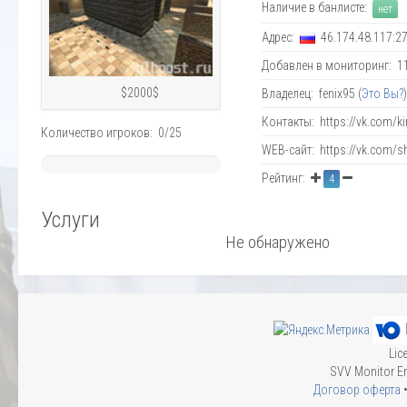
Наличие в банлисте:
нет
Адрес:
46.174.48.117:2
Добавлен в мониторинг: 11.
$2000$
Владелец: fenix95 (
Это Вы?
Контакты: https://vk.com/ki
Количество игроков: 0/25
WEB-сайт: https://vk.com/
~
Рейтинг:
4
0%
Услуги
Не обнаружено
Lic
SVV Monitor En
Договор оферта