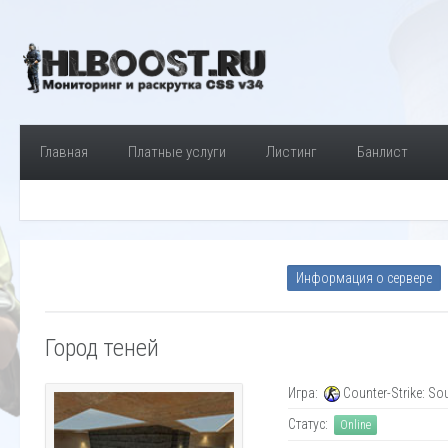
Главная
Платные услуги
Листинг
Банлист
Информация о сервере
Город теней
Игра:
Counter-Strike: So
Статус:
Online