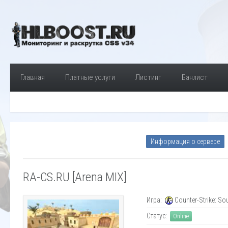
Главная
Платные услуги
Листинг
Банлист
Информация о сервере
RA-CS.RU [Arena MIX]
Игра:
Counter-Strike: So
Статус:
Online