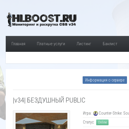
Главная
Платные услуги
Листинг
Банлист
Информация о сервере
|v34| БЕЗДУШНЫЙ PUBLIC
Игра:
Counter-Strike: So
Статус:
Online