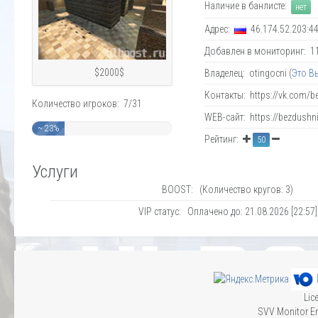
Наличие в банлисте:
нет
Адрес:
46.174.52.203:4
Добавлен в мониторинг: 11.
$2000$
Владелец: otingocni (
Это В
Контакты: https://vk.com/b
Количество игроков: 7/31
WEB-сайт: https://bezdushni
~ 23%
Рейтинг:
50
Услуги
BOOST: (Количество кругов: 3)
VIP статус: Оплачено до: 21.08.2026 [22:57]
Lic
SVV Monitor En