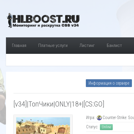
Главная
Платные услуги
Листинг
Банлист
Информация о сервере
[v34]|ТопЧики|ONLY|18+|[CS:GO]
Игра:
Counter-Strike: So
Статус:
Online