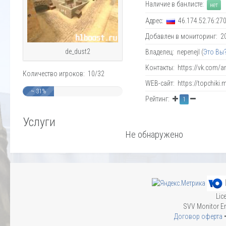
Наличие в банлисте:
нет
Адрес:
46.174.52.76:27
Добавлен в мониторинг: 20.
de_dust2
Владелец: nepenejl (
Это Вы
Контакты: https://vk.com/a
Количество игроков: 10/32
WEB-сайт: https://topchiki.
~ 31%
Рейтинг:
1
Услуги
Не обнаружено
Lic
SVV Monitor En
Договор оферта