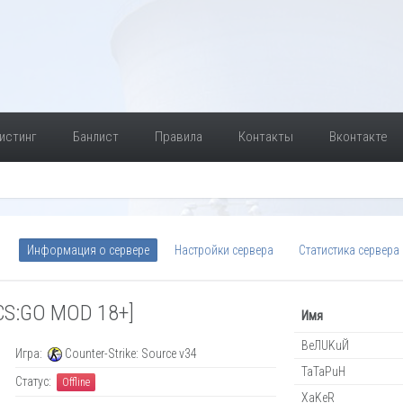
истинг
Банлист
Правила
Контакты
Вконтакте
Информация о сервере
Настройки сервера
Статистика сервера
[CS:GO MOD 18+]
Имя
BeЛUKuЙ
Игра:
Counter-Strike: Source v34
TaTaPuH
Статус:
Offline
XaKeR