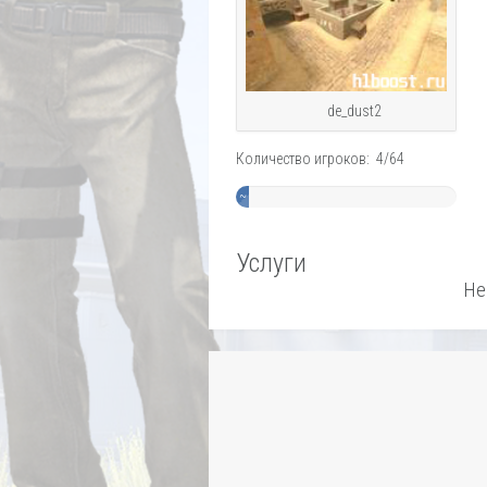
de_dust2
Количество игроков: 4/64
~
6%
Услуги
Не