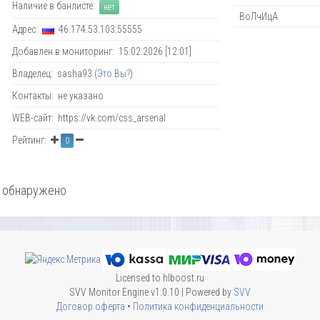
Наличие в банлисте:
нет
ВоЛчИцА
Адрес:
46.174.53.103:55555
Добавлен в мониторинг: 15.02.2026 [12:01]
Владелец: sasha93 (
Это Вы?
)
Контакты: не указано
WEB-сайт: https://vk.com/css_arsenal
Рейтинг:
0
 обнаружено
Licensed to hlboost.ru
SVV Monitor Engine v1.0.10 | Powered by
SVV
Договор оферта
•
Политика конфиденциальности