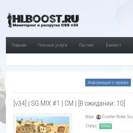
Главная
Платные услуги
Листинг
Банлист
Информация о сервере
[v34] | SG MIX #1 | CM | [В ожидании: 10]
Игра:
Counter-Strike: So
Статус:
Online