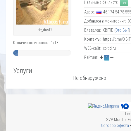
Наличие в банлисте:
нет
Адрес:
46.174.54.78:55
Добавлен в мониторинг: 03.
de_dust2
Владелец: XBITID (
Это Вы?
)
Контакты: https://t.me/XBIT
Количество игроков: 1/13
WEB-сайт: xbitid.ru
~
Рейтинг:
1
8%
Услуги
Не обнаружено
Lic
SVV Monitor En
Договор оферта