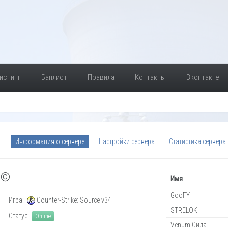
истинг
Банлист
Правила
Контакты
Вконтакте
Информация о сервере
Настройки сервера
Статистика сервера
 ©
Имя
GooFY
Игра:
Counter-Strike: Source v34
STRELOK
Статус:
Online
Venum Сила