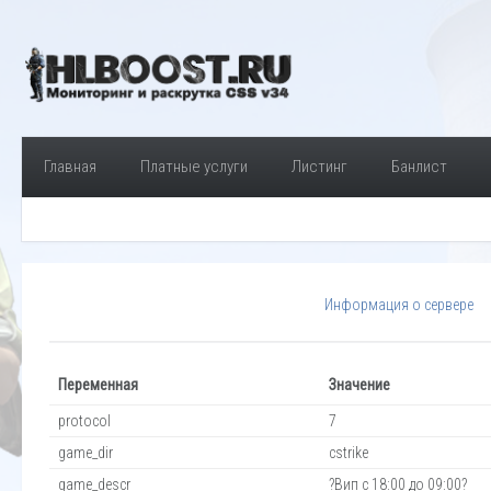
Главная
Платные услуги
Листинг
Банлист
Информация о сервере
Переменная
Значение
protocol
7
game_dir
cstrike
game_descr
?Вип с 18:00 до 09:00?