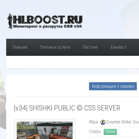
Главная
Платные услуги
Листинг
Банлист
Информация о сервере
|v34| SHISHKI PUBLIC © CSS SERVER
Игра:
Counter-Strike: So
Статус:
Online