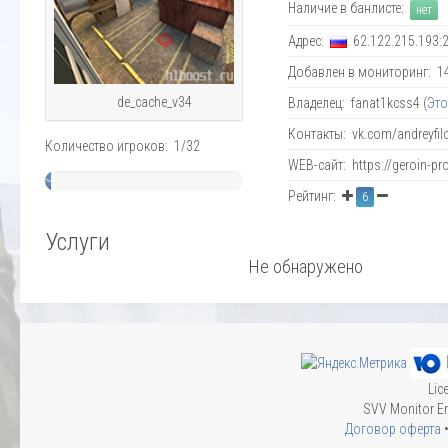
Наличие в банлисте:
нет
Адрес:
62.122.215.193:
Добавлен в мониторинг: 14.
de_cache_v34
Владелец: fanat1kcss4 (
Это
Контакты: vk.com/andreyfil
Количество игроков: 1/32
WEB-сайт: https://geroin-pro
~
Рейтинг:
6
3%
Услуги
Не обнаружено
Lic
SVV Monitor En
Договор оферта