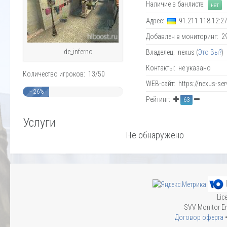
Наличие в банлисте:
нет
Адрес:
91.211.118.12:2
Добавлен в мониторинг: 29.
de_inferno
Владелец: nexus (
Это Вы?
)
Контакты: не указано
Количество игроков: 13/50
WEB-сайт: https://nexus-se
~ 26%
Рейтинг:
63
Услуги
Не обнаружено
Lic
SVV Monitor En
Договор оферта