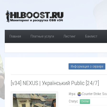
Главная
Платные услуги
Листинг
Банлист
Информация о сервере
[v34] NEXUS | Український Public [24/7]
Игра:
Counter-Strike: So
Статус:
Online