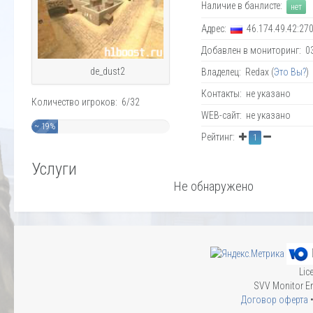
Наличие в банлисте:
нет
Адрес:
46.174.49.42:27
Добавлен в мониторинг: 03.
de_dust2
Владелец: Redax (
Это Вы?
)
Контакты: не указано
Количество игроков: 6/32
WEB-сайт: не указано
~ 19%
Рейтинг:
1
Услуги
Не обнаружено
Lic
SVV Monitor En
Договор оферта