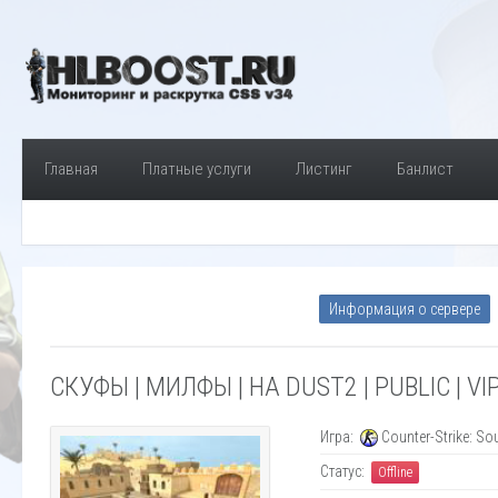
Главная
Платные услуги
Листинг
Банлист
Информация о сервере
СКУФЫ | МИЛФЫ | НА DUST2 | PUBLIC | VIP
Игра:
Counter-Strike: So
Статус:
Offline