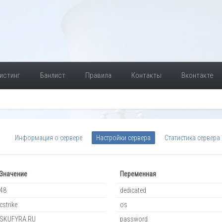
истинг
Банлист
Правила
Контакты
Вконтакте
Информация о сервере
Настройки сервера
Статистика сервера
Значение
Переменная
48
dedicated
cstrike
os
SKUFYRA.RU
password