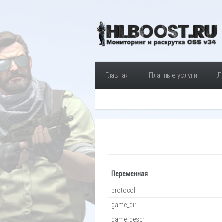
Главная
Платные услуги
Л
Переменная
protocol
game_dir
game_descr