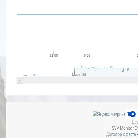
21:00
6.08
Март. '26
Lic
SVV Monitor En
Договор оферта